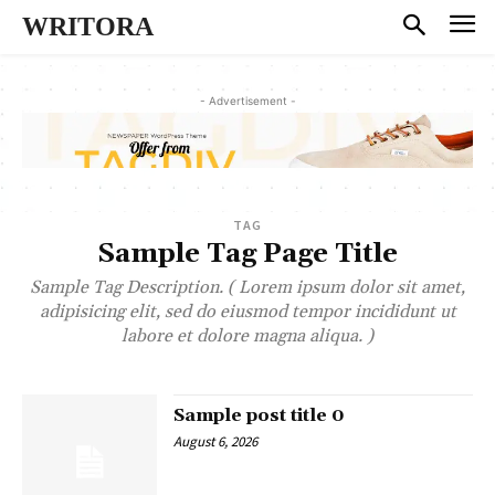
WRITORA
- Advertisement -
TAG
Sample Tag Page Title
Sample Tag Description. ( Lorem ipsum dolor sit amet,
adipisicing elit, sed do eiusmod tempor incididunt ut
labore et dolore magna aliqua. )
Sample post title 0
August 6, 2026