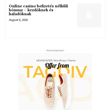
Online casino befizetés nélküli
bónusz – kezdőknek és
haladóknak
August 6, 2026
- Advertisement -