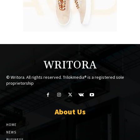
WRITORA
© Writora. All rights reserved. Trilokmedia® is a registered sole
proprietorship
About Us
HOME
NEWS
BUSINESS