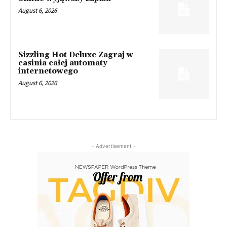
August 6, 2026
Sizzling Hot Deluxe Zagraj w
casinia całej automaty
internetowego
August 6, 2026
- Advertisement -