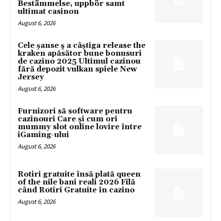
Bestämmelse, uppbör samt
ultimat casinon
August 6, 2026
Cele șanse ş a câștiga release the
kraken apăsător bune bonusuri
de cazino 2025 Ultimul cazinou
fără depozit vulkan spiele New
Jersey
August 6, 2026
Furnizori să software pentru
cazinouri Care și cum ori
mummy slot online lovire între
iGaming-ului
August 6, 2026
Rotiri gratuite însă plată queen
of the nile bani reali 2026 Filă
când Rotiri Gratuite în cazino
August 6, 2026